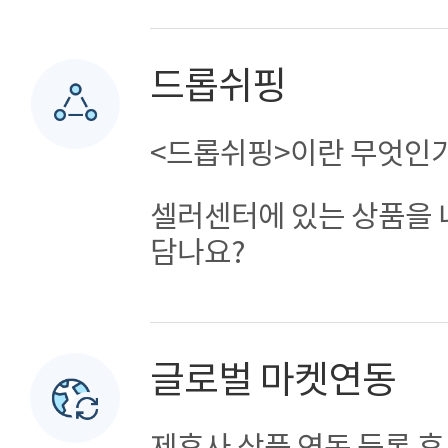
드롭쉬핑
<드롭쉬핑>이란 무엇인
셀러센터에 있는 상품을 
담나요?
글로벌 마켓연동